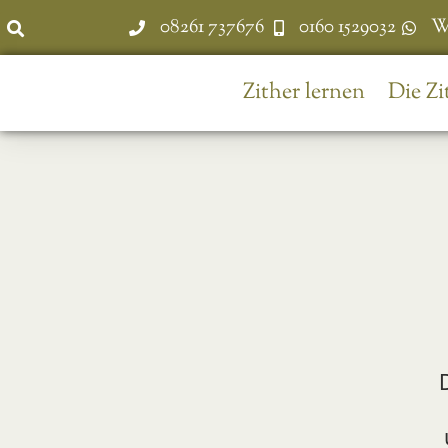
08261 737676
0160 1529032
W
Zither lernen
Die Zi