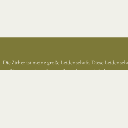
Die Zither ist meine große Leidenschaft. Diese Leidensch
an Sie weitergeben. Lassen Sie sich von mir behutsam an 
Instrument heranführen und steigern Sie stetig Ihr Kön
Andi Gsöllpointner