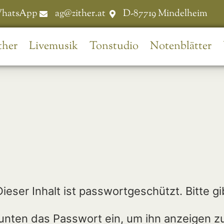
hatsApp
ag@zither.at
D-87719 Mindelheim
ther
Livemusik
Tonstudio
Notenblätter
Dieser Inhalt ist passwortgeschützt. Bitte gi
unten das Passwort ein, um ihn anzeigen z