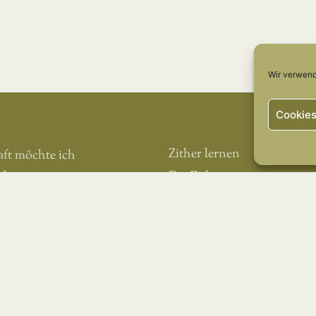
Wir verwend
Cookies
Zither lernen
aft möchte ich
dieses
Die Zither
nen.
Livemusik
Tonstudio
Notenblätter
Downloads für Schüler